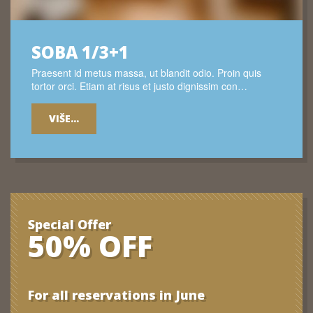
SOBA 1/3+1
Praesent id metus massa, ut blandit odio. Proin quis
tortor orci. Etiam at risus et justo dignissim con…
VIŠE...
Special Offer
50% OFF
For all reservations in June