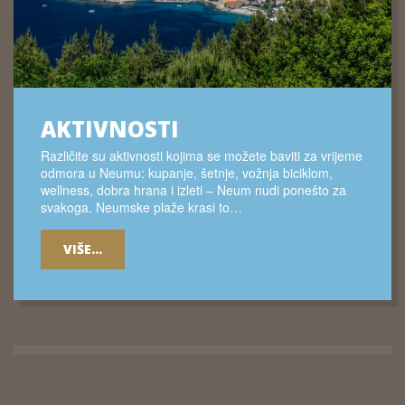
AKTIVNOSTI
Različite su aktivnosti kojima se možete baviti za vrijeme
odmora u Neumu: kupanje, šetnje, vožnja biciklom,
wellness, dobra hrana i izleti – Neum nudi ponešto za
svakoga. Neumske plaže krasi to…
VIŠE...