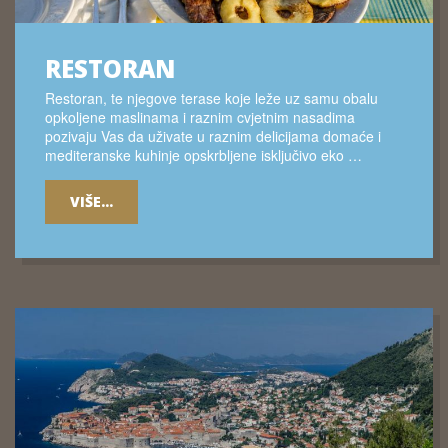
RESTORAN
Restoran, te njegove terase koje leže uz samu obalu
opkoljene maslinama i raznim cvjetnim nasadima
pozivaju Vas da uživate u raznim delicijama domaće i
mediteranske kuhinje opskrbljene isključivo eko …
VIŠE...