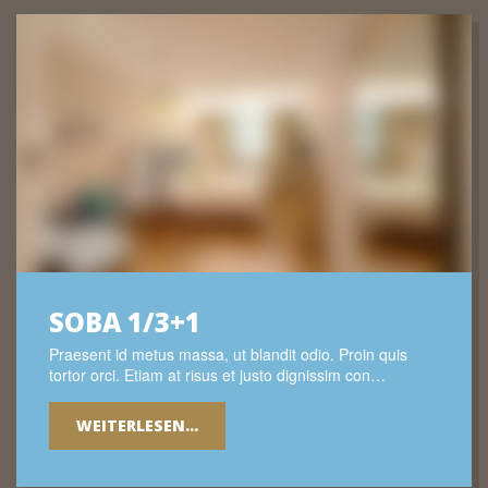
SOBA 1/3+1
Praesent id metus massa, ut blandit odio. Proin quis
tortor orci. Etiam at risus et justo dignissim con…
WEITERLESEN...