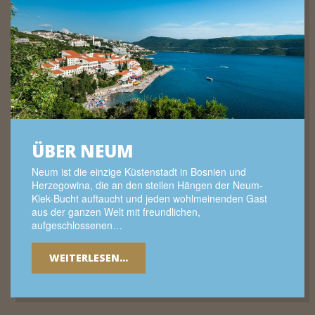
ÜBER NEUM
Neum ist die einzige Küstenstadt in Bosnien und
Herzegowina, die an den steilen Hängen der Neum-
Klek-Bucht auftaucht und jeden wohlmeinenden Gast
aus der ganzen Welt mit freundlichen,
aufgeschlossenen…
WEITERLESEN...