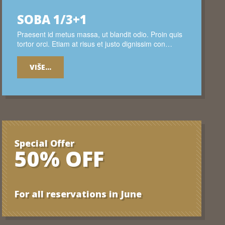
SOBA 1/3+1
Praesent id metus massa, ut blandit odio. Proin quis
tortor orci. Etiam at risus et justo dignissim con…
VIŠE...
Special Offer
50% OFF
For all reservations in June