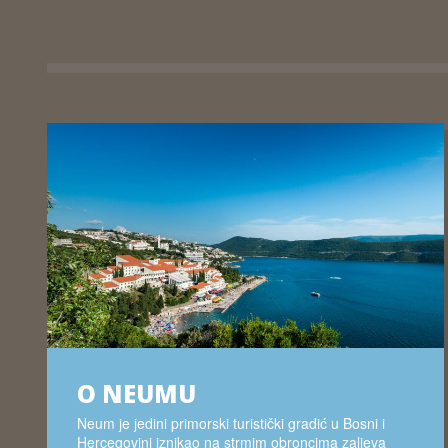
O NEUMU
Neum je jedini primorski turistički gradić u Bosni i
Hercegovini iznikao na strmim obroncima zaljeva