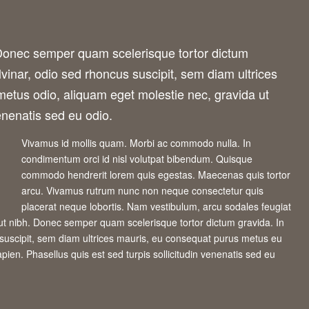
 Donec semper quam scelerisque tortor dictum
vinar, odio sed rhoncus suscipit, sem diam ultrices
metus odio, aliquam eget molestie nec, gravida ut
venenatis sed eu odio.
Vivamus id mollis quam. Morbi ac commodo nulla. In
condimentum orci id nisl volutpat bibendum. Quisque
commodo hendrerit lorem quis egestas. Maecenas quis tortor
arcu. Vivamus rutrum nunc non neque consectetur quis
placerat neque lobortis. Nam vestibulum, arcu sodales feugiat
ut nibh. Donec semper quam scelerisque tortor dictum gravida. In
 suscipit, sem diam ultrices mauris, eu consequat purus metus eu
pien. Phasellus quis est sed turpis sollicitudin venenatis sed eu