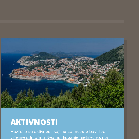
AKTIVNOSTI
Različite su aktivnosti kojima se možete baviti za
vrijeme odmora u Neumu: kupanje, šetnje, vožnja