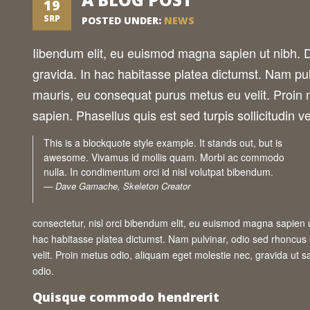
19
SRP
POSTED UNDER:
NEWS
Iibendum elit, eu euismod magna sapien ut nibh.
gravida. In hac habitasse platea dictumst. Nam pul
mauris, eu consequat purus metus eu velit. Proin 
sapien. Phasellus quis est sed turpis sollicitudin 
This is a blockquote style example. It stands out, but is
awesome. Vivamus id mollis quam. Morbi ac commodo
nulla. In condimentum orci id nisl volutpat bibendum.
Dave Gamache, Skeleton Creator
consectetur, nisl orci bibendum elit, eu euismod magna sapien 
hac habitasse platea dictumst. Nam pulvinar, odio sed rhoncus
velit. Proin metus odio, aliquam eget molestie nec, gravida ut sa
odio.
Quisque commodo hendrerit