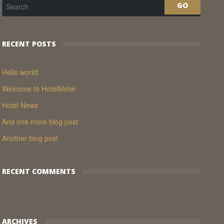
RECENT POSTS
Hello world!
Welcome to HotelMotel
Hotel News
And one more blog post
Another blog post
RECENT COMMENTS
ARCHIVES