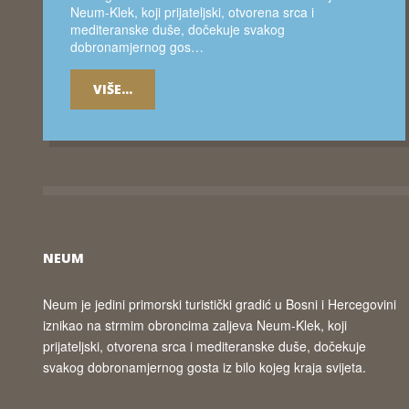
Neum-Klek, koji prijateljski, otvorena srca i
mediteranske duše, dočekuje svakog
dobronamjernog gos…
VIŠE...
NEUM
Neum je jedini primorski turistički gradić u Bosni i Hercegovini
iznikao na strmim obroncima zaljeva Neum-Klek, koji
prijateljski, otvorena srca i mediteranske duše, dočekuje
svakog dobronamjernog gosta iz bilo kojeg kraja svijeta.