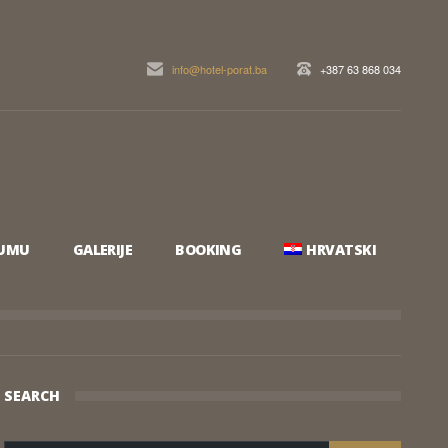
info@hotel-porat.ba
+387 63 868 034
EUMU
GALERIJE
BOOKING
HRVATSKI
SEARCH