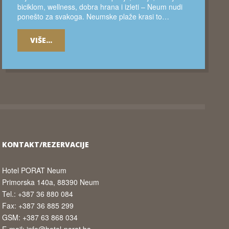
biciklom, wellness, dobra hrana i izleti – Neum nudi
ponešto za svakoga. Neumske plaže krasi to…
VIŠE...
KONTAKT/REZERVACIJE
Hotel PORAT Neum
Primorska 140a, 88390 Neum
Tel.: +387 36 880 084
Fax: +387 36 885 299
GSM: +387 63 868 034