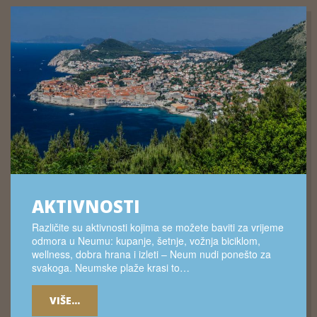
AKTIVNOSTI
Različite su aktivnosti kojima se možete baviti za vrijeme
odmora u Neumu: kupanje, šetnje, vožnja biciklom,
wellness, dobra hrana i izleti – Neum nudi ponešto za
svakoga. Neumske plaže krasi to…
VIŠE...