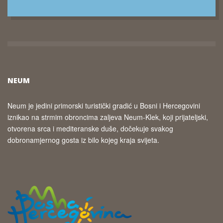
NEUM
Neum je jedini primorski turistički gradić u Bosni i Hercegovini
iznikao na strmim obroncima zaljeva Neum-Klek, koji prijateljski,
otvorena srca i mediteranske duše, dočekuje svakog
dobronamjernog gosta iz bilo kojeg kraja svijeta.