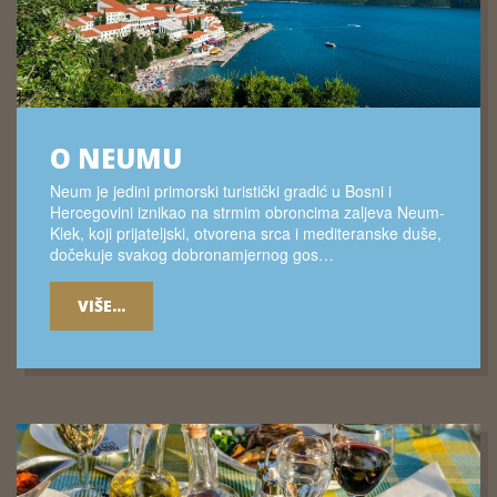
O NEUMU
Neum je jedini primorski turistički gradić u Bosni i
Hercegovini iznikao na strmim obroncima zaljeva Neum-
Klek, koji prijateljski, otvorena srca i mediteranske duše,
dočekuje svakog dobronamjernog gos…
VIŠE...