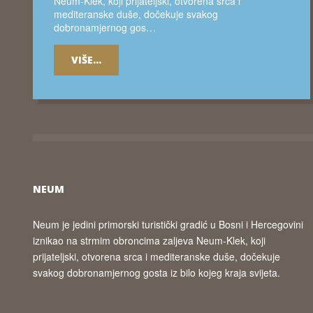
Neum-Klek, koji prijateljski, otvorena srca i
mediteranske duše, dočekuje svakog
dobronamjernog gos…
VIŠE...
NEUM
Neum je jedini primorski turistički gradić u Bosni i Hercegovini
iznikao na strmim obroncima zaljeva Neum-Klek, koji
prijateljski, otvorena srca i mediteranske duše, dočekuje
svakog dobronamjernog gosta iz bilo kojeg kraja svijeta.