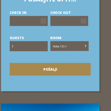
CHECK IN
CHECK OUT
GUESTS
ROOM
Soba 1/2+1
POŠALJI