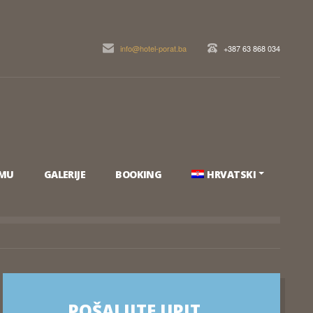
info@hotel-porat.ba
+387 63 868 034
UMU
GALERIJE
BOOKING
HRVATSKI
POŠALJITE UPIT…