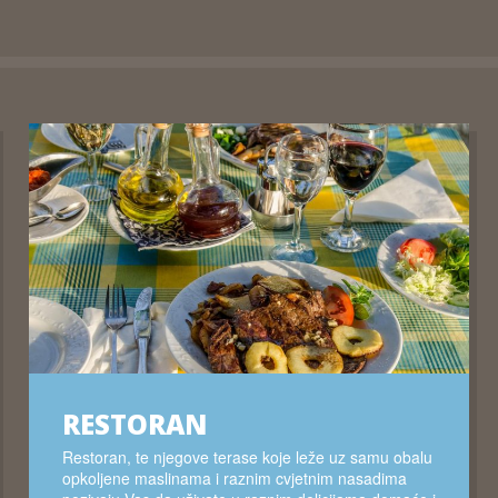
RESTORAN
Restoran, te njegove terase koje leže uz samu obalu
opkoljene maslinama i raznim cvjetnim nasadima