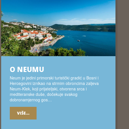
O NEUMU
Neum je jedini primorski turistički gradić u Bosni i
Hercegovini iznikao na strmim obroncima zaljeva
Neum-Klek, koji prijateljski, otvorena srca i
mediteranske duše, dočekuje svakog
dobronamjernog gos…
VIŠE...