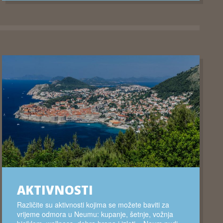
AKTIVNOSTI
Različite su aktivnosti kojima se možete baviti za
vrijeme odmora u Neumu: kupanje, šetnje, vožnja