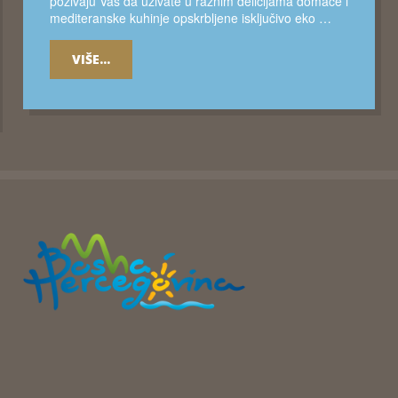
pozivaju Vas da uživate u raznim delicijama domaće i
mediteranske kuhinje opskrbljene isključivo eko …
VIŠE...