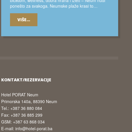
biciklom, wellness, dobra hrana i izleti – Neum nudi
ponešto za svakoga. Neumske plaže krasi to…
VIŠE...
KONTAKT/REZERVACIJE
Hotel PORAT Neum
Primorska 140a, 88390 Neum
Tel.: +387 36 880 084
Fax: +387 36 885 299
GSM: +387 63 868 034
E-mail: info@hotel-porat.ba