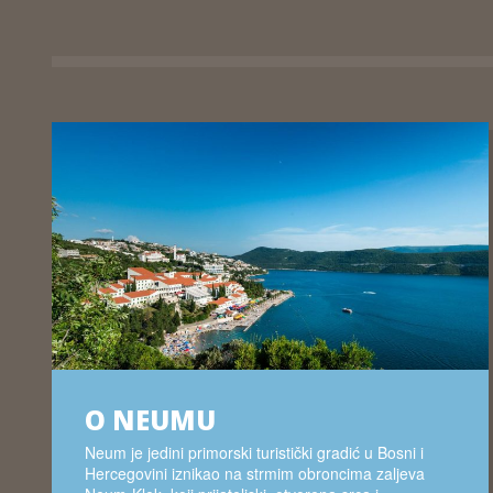
O NEUMU
Neum je jedini primorski turistički gradić u Bosni i
Hercegovini iznikao na strmim obroncima zaljeva