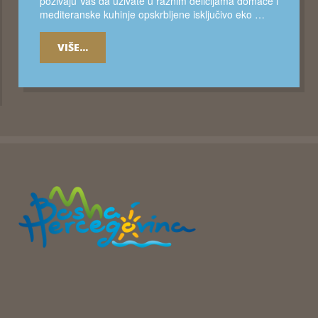
pozivaju Vas da uživate u raznim delicijama domaće i
mediteranske kuhinje opskrbljene isključivo eko …
VIŠE...