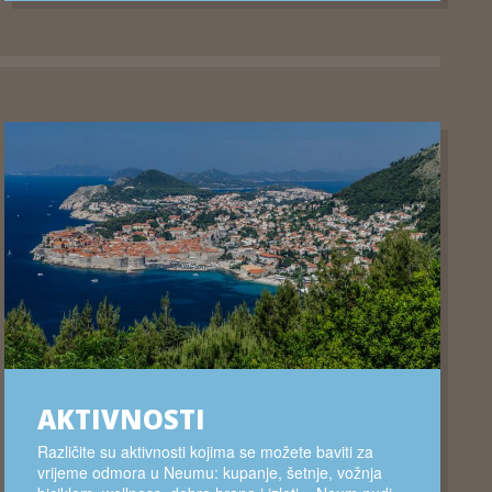
AKTIVNOSTI
Različite su aktivnosti kojima se možete baviti za
vrijeme odmora u Neumu: kupanje, šetnje, vožnja