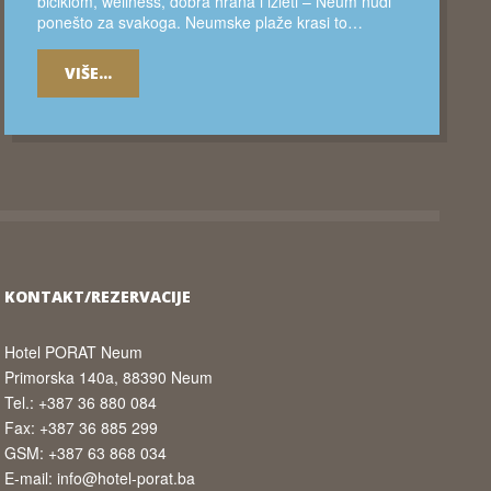
biciklom, wellness, dobra hrana i izleti – Neum nudi
ponešto za svakoga. Neumske plaže krasi to…
VIŠE...
KONTAKT/REZERVACIJE
Hotel PORAT Neum
Primorska 140a, 88390 Neum
Tel.: +387 36 880 084
Fax: +387 36 885 299
GSM: +387 63 868 034
E-mail: info@hotel-porat.ba