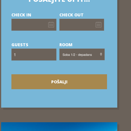
CHECK IN
CHECK OUT
GUESTS
ROOM
Soba 1/2 - depadans
POŠALJI