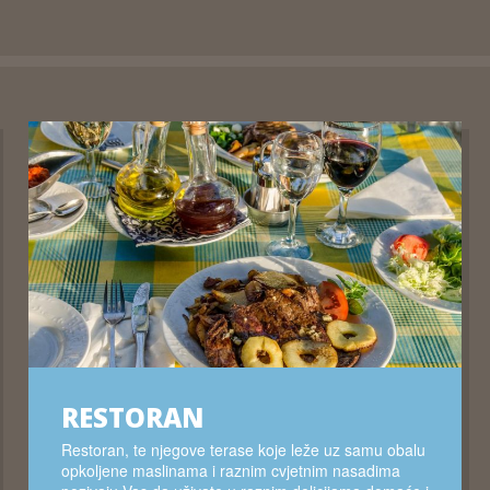
RESTORAN
Restoran, te njegove terase koje leže uz samu obalu
opkoljene maslinama i raznim cvjetnim nasadima