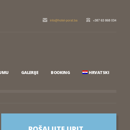
info@hotel-porat.ba
+387 63 868 034
EUMU
GALERIJE
BOOKING
HRVATSKI
POŠALJITE UPIT…