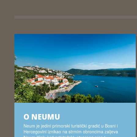
O NEUMU
Neum je jedini primorski turistički gradić u Bosni i
Hercegovini iznikao na strmim obroncima zaljeva