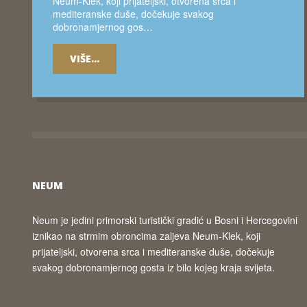
Neum-Klek, koji prijateljski, otvorena srca i
mediteranske duše, dočekuje svakog
dobronamjernog gos…
VIŠE...
NEUM
Neum je jedini primorski turistički gradić u Bosni i Hercegovini
iznikao na strmim obroncima zaljeva Neum-Klek, koji
prijateljski, otvorena srca i mediteranske duše, dočekuje
svakog dobronamjernog gosta iz bilo kojeg kraja svijeta.