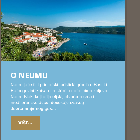
O NEUMU
Neum je jedini primorski turistički gradić u Bosni i
Hercegovini iznikao na strmim obroncima zaljeva
Neum-Klek, koji prijateljski, otvorena srca i
mediteranske duše, dočekuje svakog
dobronamjernog gos…
VIŠE...