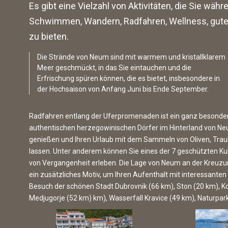
Es gibt eine Vielzahl von Aktivitäten, die Sie w
Schwimmen, Wandern, Radfahren, Wellness, gute
zu bieten.
Die Strände von Neum sind mit warmem und kristallklarem
Meer geschmückt, in das Sie eintauchen und die
Erfrischung spüren können, die es bietet, insbesondere in
der Hochsaison von Anfang Juni bis Ende September.
Radfahren entlang der Uferpromenaden ist ein ganz besonderes
authentischen herzegowinischen Dörfer im Hinterland von N
genießen und Ihren Urlaub mit dem Sammeln von Oliven, Tra
lassen. Unter anderem können Sie eines der 7 geschützten 
von Vergangenheit erleben. Die Lage von Neum an der Kreuzun
ein zusätzliches Motiv, um Ihren Aufenthalt mit interessante
Besuch der schönen Stadt Dubrovnik (66 km), Ston (20 km), 
Medjugorje (52 km) km), Wasserfall Kravice (49 km), Naturpar