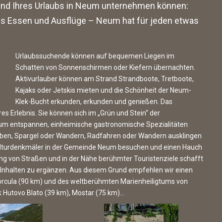
ährend Ihres Urlaubs in Neum unternehmen können:
s Essen und Ausflüge – Neum hat für jeden etwas
Urlaubssuchende können auf bequemen Liegen im
Schatten von Sonnenschirmen oder Kiefern übernachten.
Aktivurlauber können am Strand Strandboote, Tretboote,
Kajaks oder Jetskis mieten und die Schönheit der Neum-
Klek-Bucht erkunden, erkunden und genießen. Das
 Erlebnis. Sie können sich im „Grün und Stein“ der
eum entspannen, einheimische gastronomische Spezialitäten
uben, Spargel oder Wandern, Radfahren oder Wandern ausklingen
Kulturdenkmäler in der Gemeinde Neum besuchen und einen Hauch
g von Straßen und in der Nähe berühmter Touristenziele schafft
n Inhalten zu ergänzen. Aus diesem Grund empfehlen wir einen
Korcula (90 km) und des weltberühmten Marienheiligtums von
k Hutovo Blato (39 km), Mostar (75 km)…