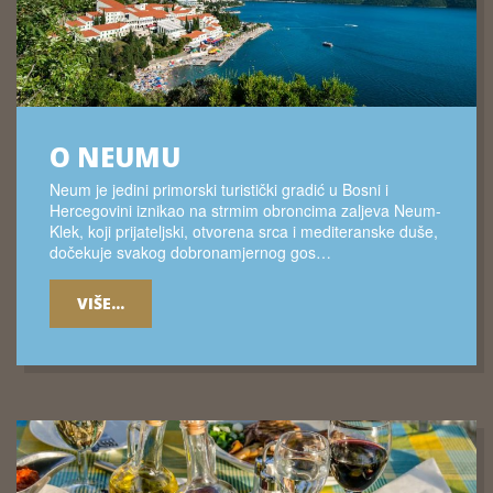
O NEUMU
Neum je jedini primorski turistički gradić u Bosni i
Hercegovini iznikao na strmim obroncima zaljeva Neum-
Klek, koji prijateljski, otvorena srca i mediteranske duše,
dočekuje svakog dobronamjernog gos…
VIŠE...