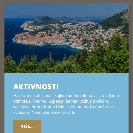
AKTIVNOSTI
Različite su aktivnosti kojima se možete baviti za vrijeme
odmora u Neumu: kupanje, šetnje, vožnja biciklom,
wellness, dobra hrana i izleti – Neum nudi ponešto za
svakoga. Neumske plaže krasi to…
VIŠE...