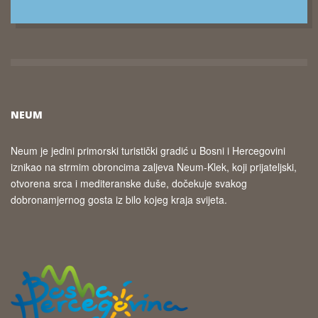
NEUM
Neum je jedini primorski turistički gradić u Bosni i Hercegovini
iznikao na strmim obroncima zaljeva Neum-Klek, koji prijateljski,
otvorena srca i mediteranske duše, dočekuje svakog
dobronamjernog gosta iz bilo kojeg kraja svijeta.